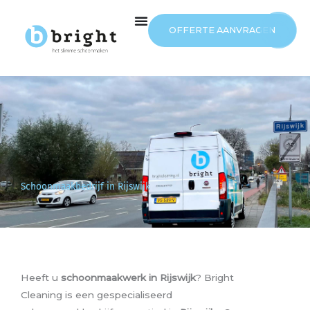
Ga
naar
OFFERTE AANVRAGEN
de
inhoud
Schoonmaakbedrijf in Rijswijk
Heeft u
schoonmaakwerk in Rijswijk
? Bright
Cleaning is een gespecialiseerd