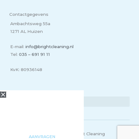
Contactgegevens
Ambachtsweg 55a
1271 AL Huizen
E-mail:
info@brightcleaning.nl
Tel:
035 – 691 91 11
KvK: 80936148
Lees meer
Offerte
aanvragen
Benieuwd naar wat wij voor
jou kunnen betekenen? Vraag
eenvoudig een offerte aan!
Copyright 2026 | Bright Cleaning
AANVRAGEN