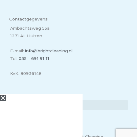
Contactgegevens
Ambachtsweg 55a
1271 AL Huizen
E-mail:
info@brightcleaning.nl
Tel:
035 – 691 91 11
KvK: 80936148
Lees meer
Offerte
aanvragen
Benieuwd naar wat wij voor
jou kunnen betekenen? Vraag
eenvoudig een offerte aan!
Copyright 2026 | Bright Cleaning