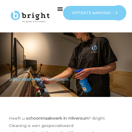
Ga
naar
OFFERTE AANVRAGEN
de
inhoud
Schoonmaakbedrijf in Hilversum
Heeft u
schoonmaakwerk in Hilversum
? Bright
Cleaning is een gespecialiseerd