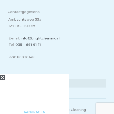
Contactgegevens
Ambachtsweg 55a
1271 AL Huizen
E-mail:
info@brightcleaning.nl
Tel:
035 – 691 91 11
KvK: 80936148
Lees meer
Offerte
aanvragen
Benieuwd naar wat wij voor
jou kunnen betekenen? Vraag
eenvoudig een offerte aan!
Copyright 2026 | Bright Cleaning
AANVRAGEN