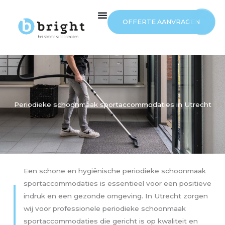
Ga
naar
OFFERTE AANVRAGEN
de
inhoud
Periodieke schoonmaak sportaccommodaties in Utrecht
Een schone en hygiënische periodieke schoonmaak
sportaccommodaties is essentieel voor een positieve
indruk en een gezonde omgeving. In Utrecht zorgen
wij voor professionele periodieke schoonmaak
sportaccommodaties die gericht is op kwaliteit en